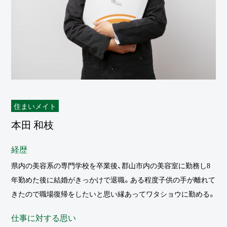
アフターサービス
ニュースレター
イベント
ブログ
会社案内
スタッフ紹介
住まいメイト
採用情報
本田 和枝
経歴
資料請求・お問い合わせ
県内の美容系の専門学校を卒業後、郡山市内の美容室に勤務し8
年勤めた後に結婚がきっかけで退職。ある程度子供の手が離れて
プライバシーポリシー
きたので職場復帰をしたいと思い縁あってワタショウに勤める。
仕事に対する思い