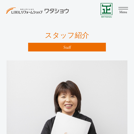
Menu
スタッフ紹介
Staff
LIXIL リフォームショップ ワタショウについて
リフォーム&リノベーション
ここちリノベーション
水まわりリフォーム
増改築
リクシルPATTOリフォーム
新築
注文住宅
規格住宅
建て替え
土地情報
施工事例