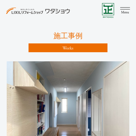
Menu
施工事例
Works
LIXIL リフォームショップ ワタショウについて
リフォーム&リノベーション
ここちリノベーション
水まわりリフォーム
増改築
リクシルPATTOリフォーム
新築
注文住宅
規格住宅
建て替え
土地情報
施工事例