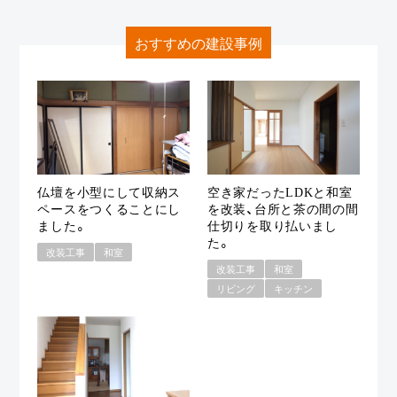
おすすめの建設事例
仏壇を小型にして収納ス
空き家だったLDKと和室
ペースをつくることにし
を改装、台所と茶の間の間
ました。
仕切りを取り払いまし
た。
改装工事
和室
改装工事
和室
リビング
キッチン