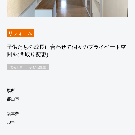
アフターサービス
ニュースレター
イベント
ブログ
リフォーム
子供たちの成長に合わせて個々のプライベート空
会社案内
スタッフ紹介
間を(間取り変更)
採用情報
改装工事
子ども部屋
場所
資料請求・お問い合わせ
郡山市
プライバシーポリシー
築年数
10年