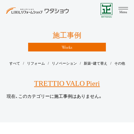
Menu
施工事例
Works
LIXIL リフォームショップ ワタショウについて
すべて
リフォーム
リノベーション
新築・建て替え
その他
リフォーム&リノベーション
ここちリノベーション
水まわりリフォーム
TRETTIO VALO Pieri
増改築
リクシルPATTOリフォーム
現在、このカテゴリーに施工事例はありません。
新築
注文住宅
規格住宅
建て替え
土地情報
施工事例